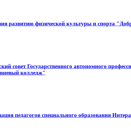
вия развитию физической культуры и спорта "Доб
кий совет Государственного автономного професс
овневый колледж"
иация педагогов специального образования Инте