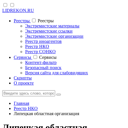
LIDREKON.RU
Реестры
Реестры
Экстремистские материалы
Экстремистские ссылки
Экстремистские организации
Реестр иноагентов
Реестр НКО
Реестр СОНКО
Cервисы
Cервисы
Контент-фильтр
Безопасный поиск
Версия сайта для слабовидящих
Скрипты
О проекте
Главная
Реестр НКО
Липецкая областная организация
Липецкая областная