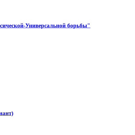
ссической-Универсальной борьбы"
иант)