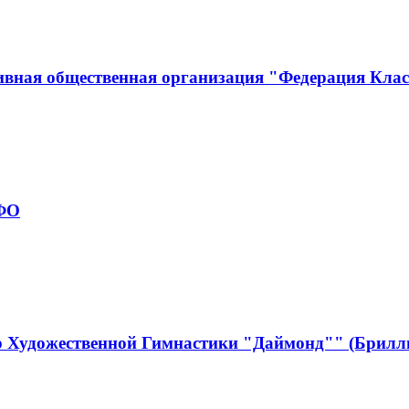
ивная общественная организация "Федерация Кла
рФО
р Художественной Гимнастики "Даймонд"" (Брилл