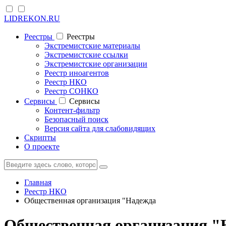
LIDREKON.RU
Реестры
Реестры
Экстремистские материалы
Экстремистские ссылки
Экстремистские организации
Реестр иноагентов
Реестр НКО
Реестр СОНКО
Cервисы
Cервисы
Контент-фильтр
Безопасный поиск
Версия сайта для слабовидящих
Скрипты
О проекте
Главная
Реестр НКО
Общественная организация "Надежда
Общественная организация "Н