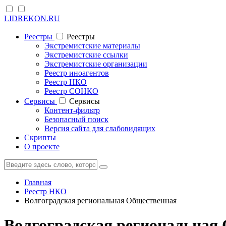
LIDREKON.RU
Реестры
Реестры
Экстремистские материалы
Экстремистские ссылки
Экстремистские организации
Реестр иноагентов
Реестр НКО
Реестр СОНКО
Cервисы
Cервисы
Контент-фильтр
Безопасный поиск
Версия сайта для слабовидящих
Скрипты
О проекте
Главная
Реестр НКО
Волгоградская региональная Общественная
Волгоградская региональная