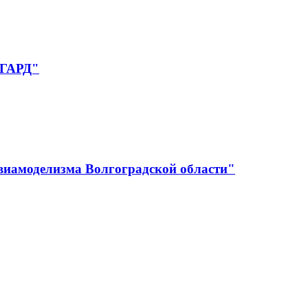
НГАРД"
авиамоделизма Волгоградской области"