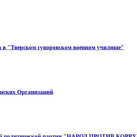
а в "Тверском суворовском военном училище"
инских Организаций
йской политической партии "НАРОД ПРОТИВ КОР