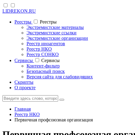
LIDREKON.RU
Реестры
Реестры
Экстремистские материалы
Экстремистские ссылки
Экстремистские организации
Реестр иноагентов
Реестр НКО
Реестр СОНКО
Cервисы
Cервисы
Контент-фильтр
Безопасный поиск
Версия сайта для слабовидящих
Скрипты
О проекте
Главная
Реестр НКО
Первичная профсоюзная организация
Первичная профсоюзная орга