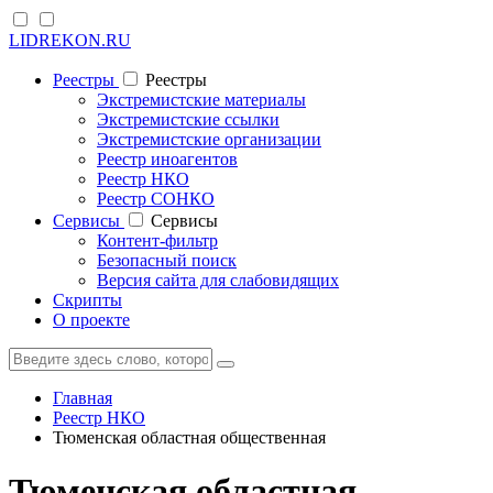
LIDREKON.RU
Реестры
Реестры
Экстремистские материалы
Экстремистские ссылки
Экстремистские организации
Реестр иноагентов
Реестр НКО
Реестр СОНКО
Cервисы
Cервисы
Контент-фильтр
Безопасный поиск
Версия сайта для слабовидящих
Скрипты
О проекте
Главная
Реестр НКО
Тюменская областная общественная
Тюменская областная