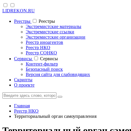
LIDREKON.RU
Реестры
Реестры
Экстремистские материалы
Экстремистские ссылки
Экстремистские организации
Реестр иноагентов
Реестр НКО
Реестр СОНКО
Cервисы
Cервисы
Контент-фильтр
Безопасный поиск
Версия сайта для слабовидящих
Скрипты
О проекте
Главная
Реестр НКО
Территориальный орган самоуправления
Территориальный орган само