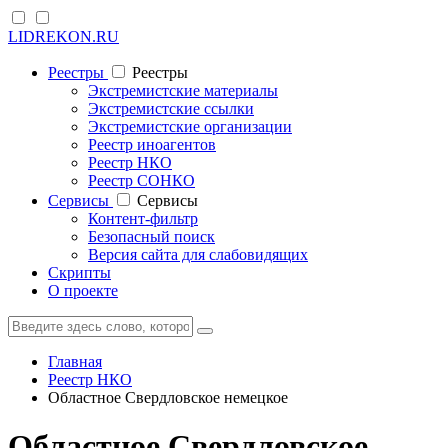
LIDREKON.RU
Реестры
Реестры
Экстремистские материалы
Экстремистские ссылки
Экстремистские организации
Реестр иноагентов
Реестр НКО
Реестр СОНКО
Cервисы
Cервисы
Контент-фильтр
Безопасный поиск
Версия сайта для слабовидящих
Скрипты
О проекте
Главная
Реестр НКО
Областное Свердловское немецкое
Областное Свердловское