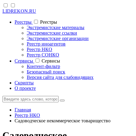
LIDREKON.RU
Реестры
Реестры
Экстремистские материалы
Экстремистские ссылки
Экстремистские организации
Реестр иноагентов
Реестр НКО
Реестр СОНКО
Cервисы
Cервисы
Контент-фильтр
Безопасный поиск
Версия сайта для слабовидящих
Скрипты
О проекте
Главная
Реестр НКО
Садоводческое некоммерческое товарищество
Садоводческое