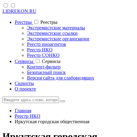
LIDREKON.RU
Реестры
Реестры
Экстремистские материалы
Экстремистские ссылки
Экстремистские организации
Реестр иноагентов
Реестр НКО
Реестр СОНКО
Cервисы
Cервисы
Контент-фильтр
Безопасный поиск
Версия сайта для слабовидящих
Скрипты
О проекте
Главная
Реестр НКО
Иркутская городская общественная
Иркутская городская