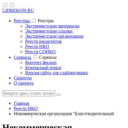
LIDREKON.RU
Реестры
Реестры
Экстремистские материалы
Экстремистские ссылки
Экстремистские организации
Реестр иноагентов
Реестр НКО
Реестр СОНКО
Cервисы
Cервисы
Контент-фильтр
Безопасный поиск
Версия сайта для слабовидящих
Скрипты
О проекте
Главная
Реестр НКО
Некоммерческая организация "Благотворительный
Некоммерческая