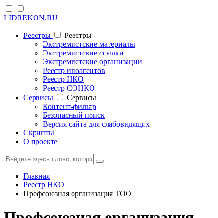
LIDREKON.RU
Реестры
Реестры
Экстремистские материалы
Экстремистские ссылки
Экстремистские организации
Реестр иноагентов
Реестр НКО
Реестр СОНКО
Cервисы
Cервисы
Контент-фильтр
Безопасный поиск
Версия сайта для слабовидящих
Скрипты
О проекте
Главная
Реестр НКО
Профсоюзная организация ТОО
Профсоюзная организация