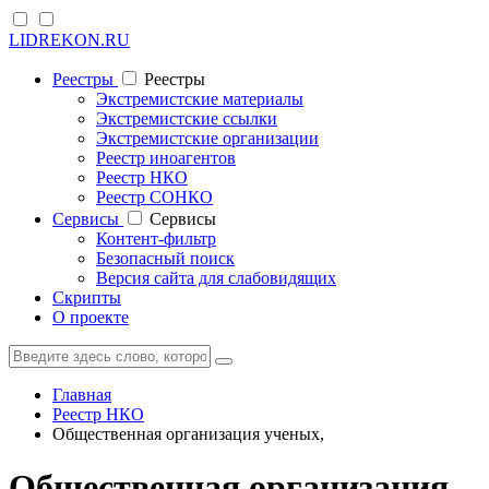
LIDREKON.RU
Реестры
Реестры
Экстремистские материалы
Экстремистские ссылки
Экстремистские организации
Реестр иноагентов
Реестр НКО
Реестр СОНКО
Cервисы
Cервисы
Контент-фильтр
Безопасный поиск
Версия сайта для слабовидящих
Скрипты
О проекте
Главная
Реестр НКО
Общественная организация ученых,
Общественная организация