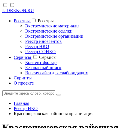
LIDREKON.RU
Реестры
Реестры
Экстремистские материалы
Экстремистские ссылки
Экстремистские организации
Реестр иноагентов
Реестр НКО
Реестр СОНКО
Cервисы
Cервисы
Контент-фильтр
Безопасный поиск
Версия сайта для слабовидящих
Скрипты
О проекте
Главная
Реестр НКО
Краснощековская районная организация
Краснощековская районная