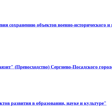
ствия сохранению объектов военно-историческо
язит" (Превосходство) Сергиево-Посадского город
тов развития в образовании, науке и культуре"