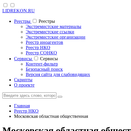
LIDREKON.RU
Реестры
Реестры
Экстремистские материалы
Экстремистские ссылки
Экстремистские организации
Реестр иноагентов
Реестр НКО
Реестр СОНКО
Cервисы
Cервисы
Контент-фильтр
Безопасный поиск
Версия сайта для слабовидящих
Скрипты
О проекте
Главная
Реестр НКО
Московская областная общественная
Московская областная общест