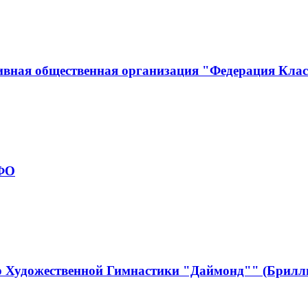
ивная общественная организация "Федерация Кла
рФО
р Художественной Гимнастики "Даймонд"" (Брилл