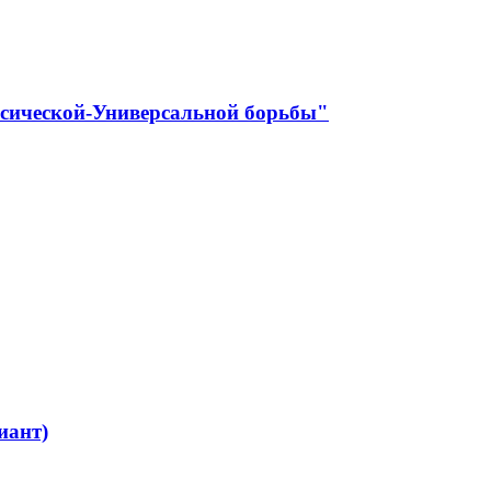
ссической-Универсальной борьбы"
иант)