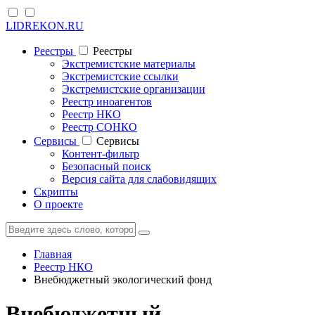
LIDREKON.RU
Реестры
Реестры
Экстремистские материалы
Экстремистские ссылки
Экстремистские организации
Реестр иноагентов
Реестр НКО
Реестр СОНКО
Cервисы
Cервисы
Контент-фильтр
Безопасный поиск
Версия сайта для слабовидящих
Скрипты
О проекте
Главная
Реестр НКО
Внебюджетный экологический фонд
Внебюджетный