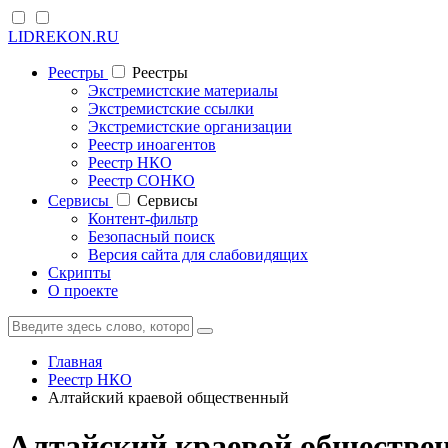
LIDREKON.RU
Реестры
Реестры
Экстремистские материалы
Экстремистские ссылки
Экстремистские организации
Реестр иноагентов
Реестр НКО
Реестр СОНКО
Cервисы
Cервисы
Контент-фильтр
Безопасный поиск
Версия сайта для слабовидящих
Скрипты
О проекте
Главная
Реестр НКО
Алтайский краевой общественный
Алтайский краевой обществен