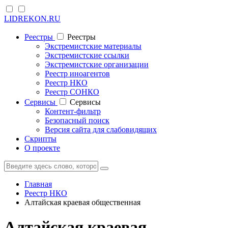
LIDREKON.RU
Реестры
Реестры
Экстремистские материалы
Экстремистские ссылки
Экстремистские организации
Реестр иноагентов
Реестр НКО
Реестр СОНКО
Cервисы
Cервисы
Контент-фильтр
Безопасный поиск
Версия сайта для слабовидящих
Скрипты
О проекте
Главная
Реестр НКО
Алтайская краевая общественная
Алтайская краевая