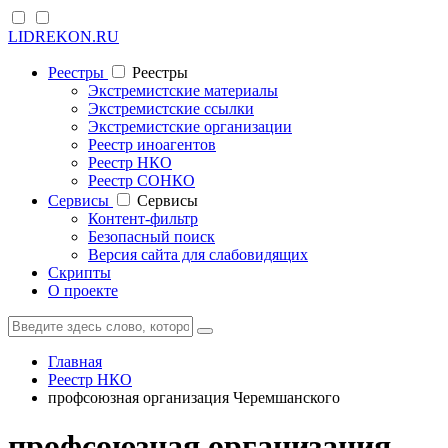
LIDREKON.RU
Реестры
Реестры
Экстремистские материалы
Экстремистские ссылки
Экстремистские организации
Реестр иноагентов
Реестр НКО
Реестр СОНКО
Cервисы
Cервисы
Контент-фильтр
Безопасный поиск
Версия сайта для слабовидящих
Скрипты
О проекте
Главная
Реестр НКО
профсоюзная организация Черемшанского
профсоюзная организация