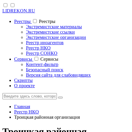
LIDREKON.RU
Реестры
Реестры
Экстремистские материалы
Экстремистские ссылки
Экстремистские организации
Реестр иноагентов
Реестр НКО
Реестр СОНКО
Cервисы
Cервисы
Контент-фильтр
Безопасный поиск
Версия сайта для слабовидящих
Скрипты
О проекте
Главная
Реестр НКО
Троицкая районная организация
Троицкая районная