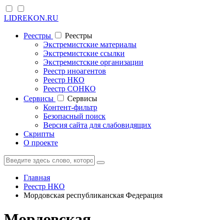
LIDREKON.RU
Реестры
Реестры
Экстремистские материалы
Экстремистские ссылки
Экстремистские организации
Реестр иноагентов
Реестр НКО
Реестр СОНКО
Cервисы
Cервисы
Контент-фильтр
Безопасный поиск
Версия сайта для слабовидящих
Скрипты
О проекте
Главная
Реестр НКО
Мордовская республиканская Федерация
Мордовская