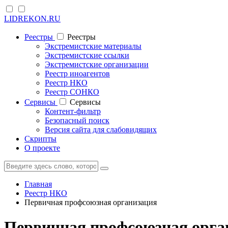
LIDREKON.RU
Реестры
Реестры
Экстремистские материалы
Экстремистские ссылки
Экстремистские организации
Реестр иноагентов
Реестр НКО
Реестр СОНКО
Cервисы
Cервисы
Контент-фильтр
Безопасный поиск
Версия сайта для слабовидящих
Скрипты
О проекте
Главная
Реестр НКО
Первичная профсоюзная организация
Первичная профсоюзная орга