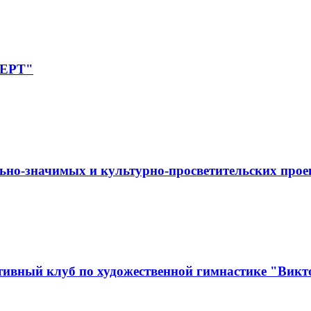
ПЕРТ"
ьно-значимых и культурно-просветительских прое
ивный клуб по художественной гимнастике "Викт