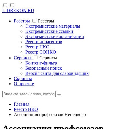
LIDREKON.RU
Реестры
Реестры
Экстремистские материалы
Экстремистские ссылки
Экстремистские организации
Реестр иноагентов
Реестр НКО
Реестр СОНКО
Cервисы
Cервисы
Контент-фильтр
Безопасный поиск
Версия сайта для слабовидящих
Скрипты
О проекте
Главная
Реестр НКО
Ассоциация профсоюзов Ненецкого
Ассоциация профсоюзов