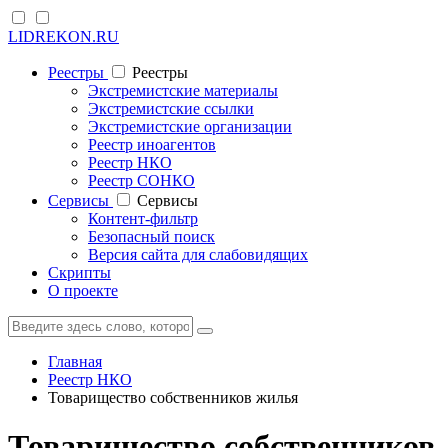
LIDREKON.RU
Реестры
Реестры
Экстремистские материалы
Экстремистские ссылки
Экстремистские организации
Реестр иноагентов
Реестр НКО
Реестр СОНКО
Cервисы
Cервисы
Контент-фильтр
Безопасный поиск
Версия сайта для слабовидящих
Скрипты
О проекте
Главная
Реестр НКО
Товарищество собственников жилья
Товарищество собственников