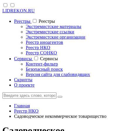
LIDREKON.RU
Реестры
Реестры
Экстремистские материалы
Экстремистские ссылки
Экстремистские организации
Реестр иноагентов
Реестр НКО
Реестр СОНКО
Cервисы
Cервисы
Контент-фильтр
Безопасный поиск
Версия сайта для слабовидящих
Скрипты
О проекте
Главная
Реестр НКО
Садоводческое некоммерческое товарищество
Садоводческое