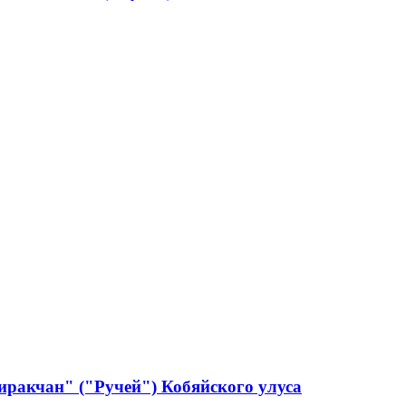
ракчан" ("Ручей") Кобяйского улуса