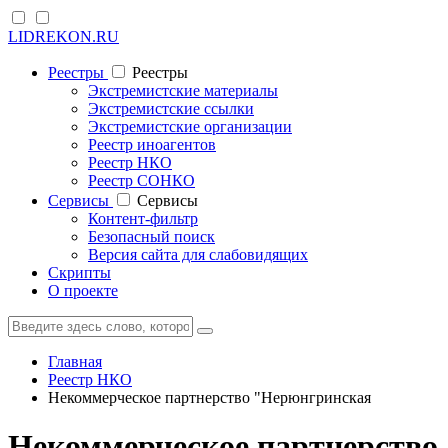
LIDREKON.RU
Реестры
Реестры
Экстремистские материалы
Экстремистские ссылки
Экстремистские организации
Реестр иноагентов
Реестр НКО
Реестр СОНКО
Cервисы
Cервисы
Контент-фильтр
Безопасный поиск
Версия сайта для слабовидящих
Скрипты
О проекте
Главная
Реестр НКО
Некоммерческое партнерство "Нерюнгринская
Некоммерческое партнерство