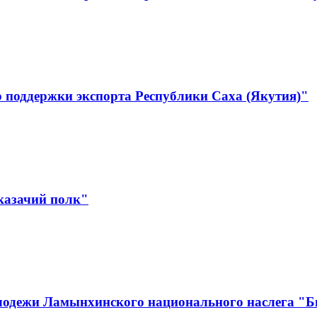
 поддержки экспорта Республики Саха (Якутия)"
казачий полк"
лодежи Ламынхинского национального наслега "Би