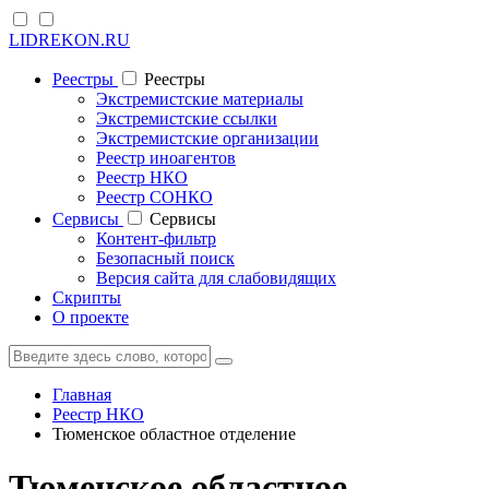
LIDREKON.RU
Реестры
Реестры
Экстремистские материалы
Экстремистские ссылки
Экстремистские организации
Реестр иноагентов
Реестр НКО
Реестр СОНКО
Cервисы
Cервисы
Контент-фильтр
Безопасный поиск
Версия сайта для слабовидящих
Скрипты
О проекте
Главная
Реестр НКО
Тюменское областное отделение
Тюменское областное