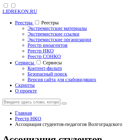
LIDREKON.RU
Реестры
Реестры
Экстремистские материалы
Экстремистские ссылки
Экстремистские организации
Реестр иноагентов
Реестр НКО
Реестр СОНКО
Cервисы
Cервисы
Контент-фильтр
Безопасный поиск
Версия сайта для слабовидящих
Скрипты
О проекте
Главная
Реестр НКО
Ассоциация студентов-педагогов Волгоградского
Ассоциация студентов-