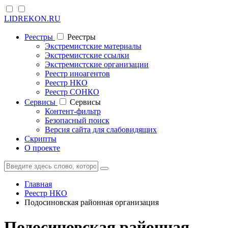
LIDREKON.RU
Реестры
Реестры
Экстремистские материалы
Экстремистские ссылки
Экстремистские организации
Реестр иноагентов
Реестр НКО
Реестр СОНКО
Cервисы
Cервисы
Контент-фильтр
Безопасный поиск
Версия сайта для слабовидящих
Скрипты
О проекте
Главная
Реестр НКО
Подосиновская районная организация
Подосиновская районная