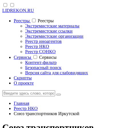
LIDREKON.RU
Реестры
Реестры
Экстремистские материалы
Экстремистские ссылки
Экстремистские организации
Реестр иноагентов
Реестр НКО
Реестр СОНКО
Cервисы
Cервисы
Контент-фильтр
Безопасный поиск
Версия сайта для слабовидящих
Скрипты
О проекте
Главная
Реестр НКО
Союз транспортников Иркутской
Союз транспортников