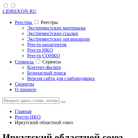
LIDREKON.RU
Реестры
Реестры
Экстремистские материалы
Экстремистские ссылки
Экстремистские организации
Реестр иноагентов
Реестр НКО
Реестр СОНКО
Cервисы
Cервисы
Контент-фильтр
Безопасный поиск
Версия сайта для слабовидящих
Скрипты
О проекте
Главная
Реестр НКО
Иркутский областной союз
Иркутский областной союз