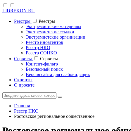
LIDREKON.RU
Реестры
Реестры
Экстремистские материалы
Экстремистские ссылки
Экстремистские организации
Реестр иноагентов
Реестр НКО
Реестр СОНКО
Cервисы
Cервисы
Контент-фильтр
Безопасный поиск
Версия сайта для слабовидящих
Скрипты
О проекте
Главная
Реестр НКО
Ростовское региональное общественное
Ростовское региональное общ