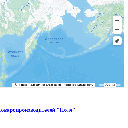
зтоваропроизводителей "Поле"