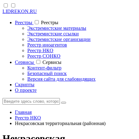
LIDREKON.RU
Реестры
Реестры
Экстремистские материалы
Экстремистские ссылки
Экстремистские организации
Реестр иноагентов
Реестр НКО
Реестр СОНКО
Cервисы
Cервисы
Контент-фильтр
Безопасный поиск
Версия сайта для слабовидящих
Скрипты
О проекте
Главная
Реестр НКО
Некрасовская территориальная (районная)
Некрасовская