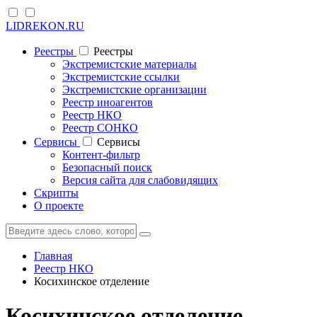
LIDREKON.RU
Реестры
Реестры
Экстремистские материалы
Экстремистские ссылки
Экстремистские организации
Реестр иноагентов
Реестр НКО
Реестр СОНКО
Cервисы
Cервисы
Контент-фильтр
Безопасный поиск
Версия сайта для слабовидящих
Скрипты
О проекте
Главная
Реестр НКО
Косихинское отделение
Косихинское отделение