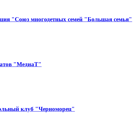
ация "Союз многодетных семей "Большая семья"
катов "МедиаТ"
ольный клуб "Черноморец"