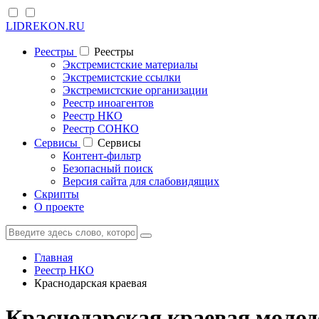
LIDREKON.RU
Реестры
Реестры
Экстремистские материалы
Экстремистские ссылки
Экстремистские организации
Реестр иноагентов
Реестр НКО
Реестр СОНКО
Cервисы
Cервисы
Контент-фильтр
Безопасный поиск
Версия сайта для слабовидящих
Скрипты
О проекте
Главная
Реестр НКО
Краснодарская краевая
Краснодарская краевая моло