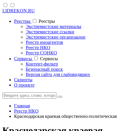
LIDREKON.RU
Реестры
Реестры
Экстремистские материалы
Экстремистские ссылки
Экстремистские организации
Реестр иноагентов
Реестр НКО
Реестр СОНКО
Cервисы
Cервисы
Контент-фильтр
Безопасный поиск
Версия сайта для слабовидящих
Скрипты
О проекте
Главная
Реестр НКО
Краснодарская краевая общественно-политическая
Краснодарская краевая