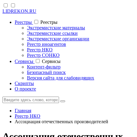
LIDREKON.RU
Реестры
Реестры
Экстремистские материалы
Экстремистские ссылки
Экстремистские организации
Реестр иноагентов
Реестр НКО
Реестр СОНКО
Cервисы
Cервисы
Контент-фильтр
Безопасный поиск
Версия сайта для слабовидящих
Скрипты
О проекте
Главная
Реестр НКО
Ассоциация отечественных производителей
Ассоциация отечественных