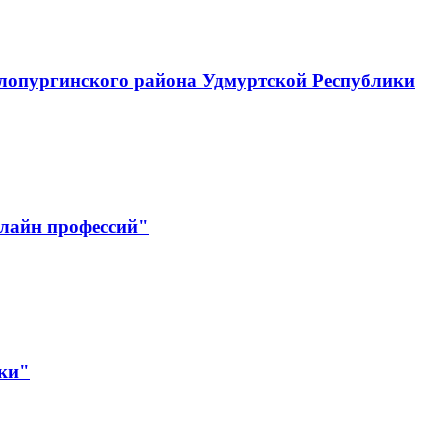
лопургинского района Удмуртской Республики
лайн профессий"
ики"