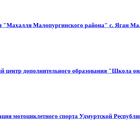
я "Махалля Малопургинского района" с. Яган Ма
й центр дополнительного образования "Школа он
ация мотоциклетного спорта Удмуртской Республ