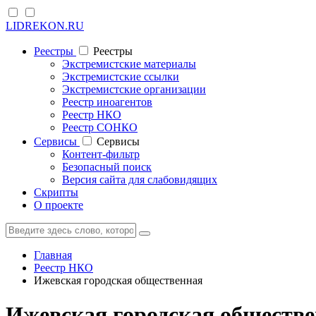
LIDREKON.RU
Реестры
Реестры
Экстремистские материалы
Экстремистские ссылки
Экстремистские организации
Реестр иноагентов
Реестр НКО
Реестр СОНКО
Cервисы
Cервисы
Контент-фильтр
Безопасный поиск
Версия сайта для слабовидящих
Скрипты
О проекте
Главная
Реестр НКО
Ижевская городская общественная
Ижевская городская обществ