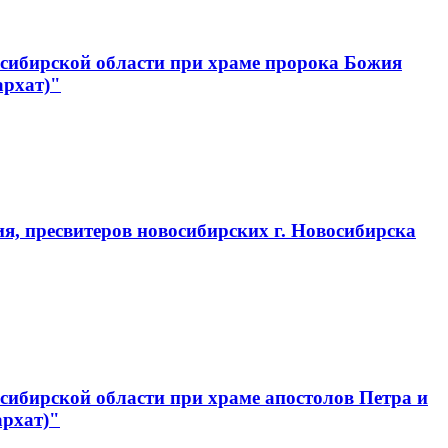
сибирской области при храме пророка Божия
архат)"
, пресвитеров новосибирских г. Новосибирска
ибирской области при храме апостолов Петра и
архат)"