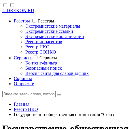
LIDREKON.RU
Реестры
Реестры
Экстремистские материалы
Экстремистские ссылки
Экстремистские организации
Реестр иноагентов
Реестр НКО
Реестр СОНКО
Cервисы
Cервисы
Контент-фильтр
Безопасный поиск
Версия сайта для слабовидящих
Скрипты
О проекте
Главная
Реестр НКО
Государственно-общественная организация "Союз
Государственно-общественная