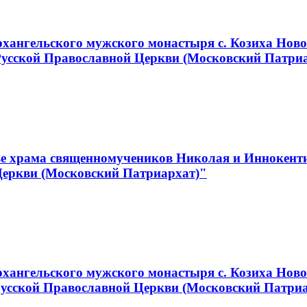
хангельского мужского монастыря с. Козиха Ново
Русской Православной Церкви (Московский Патри
е храма священномучеников Николая и Иннокентия
Церкви (Московский Патриархат)"
ангельского мужского монастыря с. Козиха Новос
Русской Православной Церкви (Московский Патри