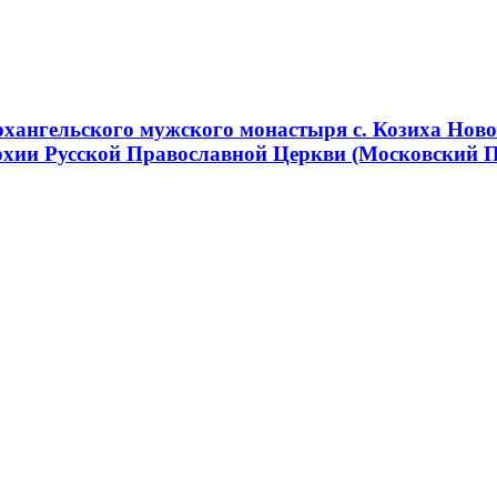
хангельского мужского монастыря с. Козиха Ново
хии Русской Православной Церкви (Московский 