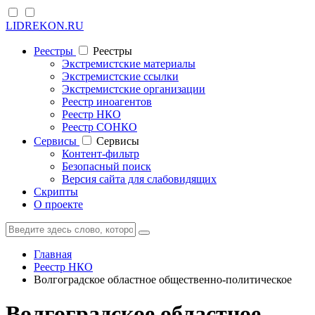
LIDREKON.RU
Реестры
Реестры
Экстремистские материалы
Экстремистские ссылки
Экстремистские организации
Реестр иноагентов
Реестр НКО
Реестр СОНКО
Cервисы
Cервисы
Контент-фильтр
Безопасный поиск
Версия сайта для слабовидящих
Скрипты
О проекте
Главная
Реестр НКО
Волгоградское областное общественно-политическое
Волгоградское областное