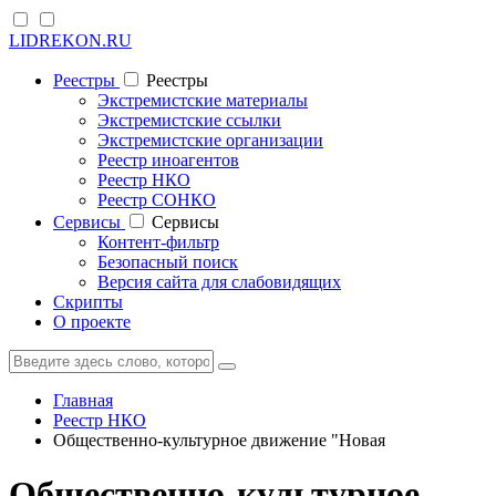
LIDREKON.RU
Реестры
Реестры
Экстремистские материалы
Экстремистские ссылки
Экстремистские организации
Реестр иноагентов
Реестр НКО
Реестр СОНКО
Cервисы
Cервисы
Контент-фильтр
Безопасный поиск
Версия сайта для слабовидящих
Скрипты
О проекте
Главная
Реестр НКО
Общественно-культурное движение "Новая
Общественно-культурное