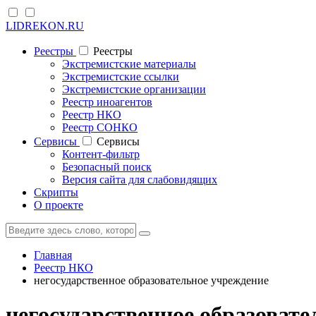
LIDREKON.RU
Реестры
Реестры
Экстремистские материалы
Экстремистские ссылки
Экстремистские организации
Реестр иноагентов
Реестр НКО
Реестр СОНКО
Cервисы
Cервисы
Контент-фильтр
Безопасный поиск
Версия сайта для слабовидящих
Скрипты
О проекте
Главная
Реестр НКО
негосударственное образовательное учреждение
негосударственное образоват