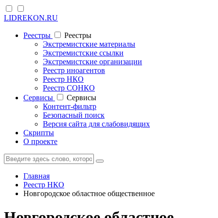
LIDREKON.RU
Реестры
Реестры
Экстремистские материалы
Экстремистские ссылки
Экстремистские организации
Реестр иноагентов
Реестр НКО
Реестр СОНКО
Cервисы
Cервисы
Контент-фильтр
Безопасный поиск
Версия сайта для слабовидящих
Скрипты
О проекте
Главная
Реестр НКО
Новгородское областное общественное
Новгородское областное