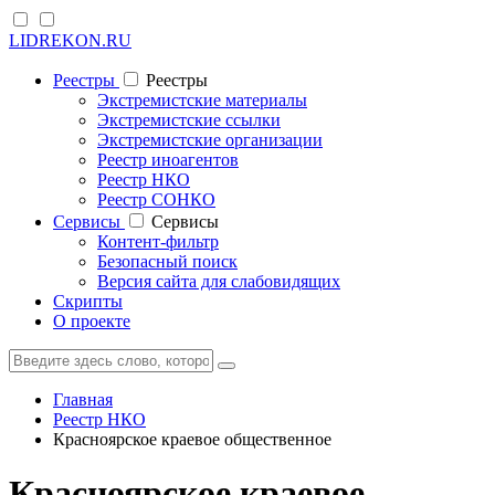
LIDREKON.RU
Реестры
Реестры
Экстремистские материалы
Экстремистские ссылки
Экстремистские организации
Реестр иноагентов
Реестр НКО
Реестр СОНКО
Cервисы
Cервисы
Контент-фильтр
Безопасный поиск
Версия сайта для слабовидящих
Скрипты
О проекте
Главная
Реестр НКО
Красноярское краевое общественное
Красноярское краевое