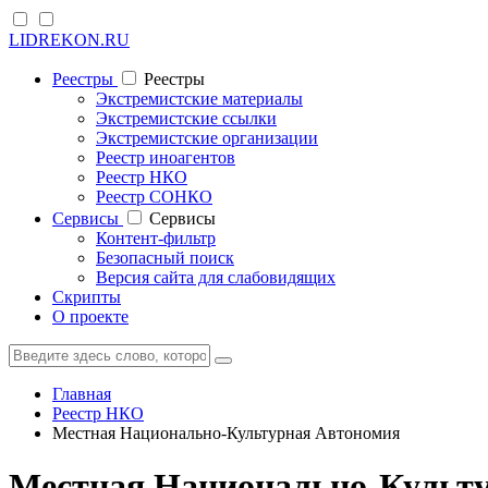
LIDREKON.RU
Реестры
Реестры
Экстремистские материалы
Экстремистские ссылки
Экстремистские организации
Реестр иноагентов
Реестр НКО
Реестр СОНКО
Cервисы
Cервисы
Контент-фильтр
Безопасный поиск
Версия сайта для слабовидящих
Скрипты
О проекте
Главная
Реестр НКО
Местная Национально-Культурная Автономия
Местная Национально-Культ