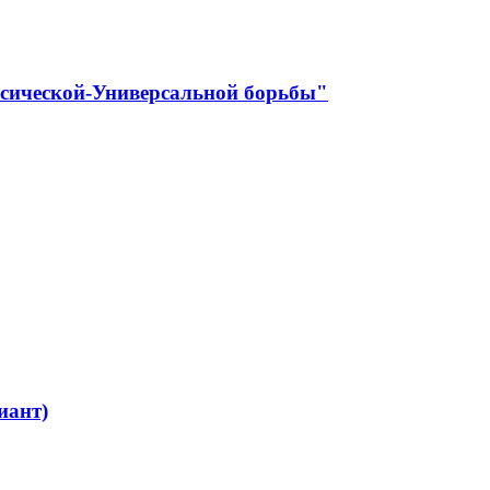
ссической-Универсальной борьбы"
иант)