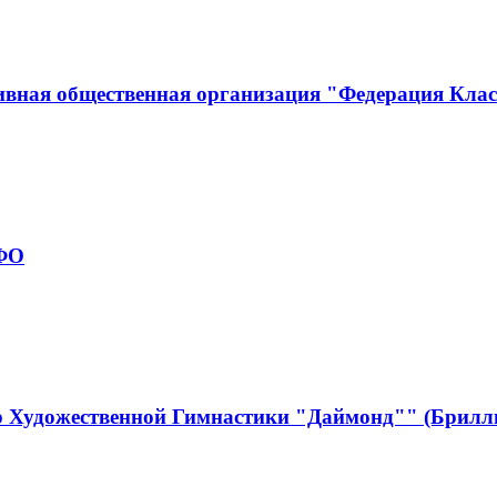
ивная общественная организация "Федерация Кла
рФО
р Художественной Гимнастики "Даймонд"" (Брилл