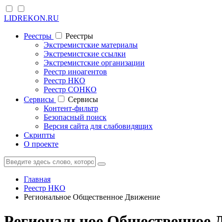
LIDREKON.RU
Реестры
Реестры
Экстремистские материалы
Экстремистские ссылки
Экстремистские организации
Реестр иноагентов
Реестр НКО
Реестр СОНКО
Cервисы
Cервисы
Контент-фильтр
Безопасный поиск
Версия сайта для слабовидящих
Скрипты
О проекте
Главная
Реестр НКО
Региональное Общественное Движение
Региональное Общественное 