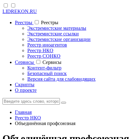
LIDREKON.RU
Реестры
Реестры
Экстремистские материалы
Экстремистские ссылки
Экстремистские организации
Реестр иноагентов
Реестр НКО
Реестр СОНКО
Cервисы
Cервисы
Контент-фильтр
Безопасный поиск
Версия сайта для слабовидящих
Скрипты
О проекте
Главная
Реестр НКО
Объединённая профсоюзная
Объединённая профсоюзная