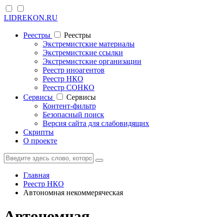
LIDREKON.RU
Реестры
Реестры
Экстремистские материалы
Экстремистские ссылки
Экстремистские организации
Реестр иноагентов
Реестр НКО
Реестр СОНКО
Cервисы
Cервисы
Контент-фильтр
Безопасный поиск
Версия сайта для слабовидящих
Скрипты
О проекте
Главная
Реестр НКО
Автономная некоммеряческая
Автономная