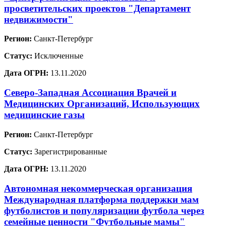
просветительских проектов "Департамент
недвижимости"
Регион:
Санкт-Петербург
Статус:
Исключенные
Дата ОГРН:
13.11.2020
Северо-Западная Ассоциация Врачей и
Медицинских Организаций, Использующих
медицинские газы
Регион:
Санкт-Петербург
Статус:
Зарегистрированные
Дата ОГРН:
13.11.2020
Автономная некоммерческая организация
Международная платформа поддержки мам
футболистов и популяризации футбола через
семейные ценности "Футбольные мамы"